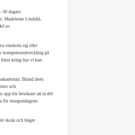
5–30 dagars
as. Madeleine Lindahl,
del av
a omskola sig eller
 av kompetensutveckling på
 föras kring hur vi kan
gsakademin. Bland årets
görer och
 upp för besökare att ta del
rna för morgondagens
för skola och högre