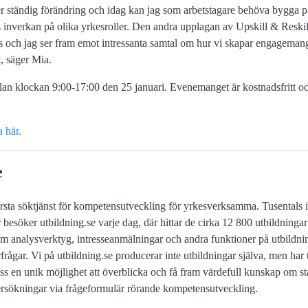
 ständig förändring och idag kan jag som arbetstagare behöva bygga p
ns inverkan på olika yrkesroller. Den andra upplagan av Upskill & Reskill
 och jag ser fram emot intressanta samtal om hur vi skapar engagemang 
t, säger Mia.
lan klockan 9:00-17:00 den 25 januari. Evenemanget är kostnadsfritt o
a här.
e
törsta söktjänst för kompetensutveckling för yrkesverksamma. Tusentals 
r besöker utbildning.se varje dag, där hittar de cirka 12 800 utbildninga
m analysverktyg, intresseanmälningar och andra funktioner på utbildni
rågar. Vi på utbildning.se producerar inte utbildningar själva, men har t
s en unik möjlighet att överblicka och få fram värdefull kunskap om sta
ersökningar via frågeformulär rörande kompetensutveckling.