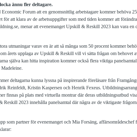
 locka ännu fler deltagare.
 Economic Forum att en genomsnittlig arbetstagare kommer behöva 2
 för att klara av de arbetsuppgifter som med tiden kommer att förändr
ldning.se, menar att evenemanget Upskill & Reskill 2023 kan vara en 
ora utmaningar varav en är att så många som 50 procent kommer behöv
m årets upplaga av Upskill & Reskill vill vi sätta frågan om behovet
rna själva kan hitta inspiration kommer också flera viktiga panelsamtal
 Madeleine.
ommer deltagarna kunna lyssna på inspirerande föreläsare från Framgån
edrik Reinfeldt, Kristin Kaspersen och Henrik Fexeus. Utbildningsarran
 finnas på plats med virtuella montrar där deras utbildningsutbud visas
 Reskill 2023 innehålla panelsamtal där några av de viktigaste frågo
la upp som partner för evenemanget och Mia Forsäng, affärsområdeschef 
klarar: