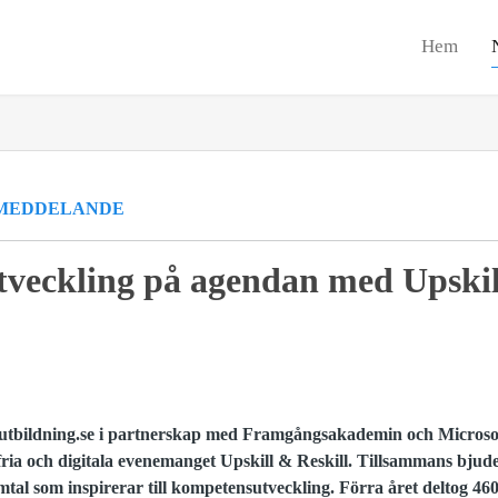
Hem
MEDDELANDE
veckling på agendan med Upskil
utbildning.se i partnerskap med Framgångsakademin och Microso
ria och digitala evenemanget Upskill & Reskill. Tillsammans bjuder
mtal som inspirerar till kompetensutveckling. Förra året deltog 4