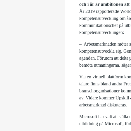
och i år är ambitionen att
År 2019 rapporterade World
kompetensutveckling om året
kommunikationschef på utbi
kompetensutvecklingen:
– Arbetsmarknaden möter st
kompetensutveckla sig. Geno
agendan. Förutom att deltaga
bemöta utmaningarna, säger
Via en virtuell plattform k
talare finns bland andra Fr
branschorganisationer kommer
av. Vidare kommer Upskill &
arbetsmarknad diskuteras.
Microsoft har valt att stäl
utbildning på Microsoft, för