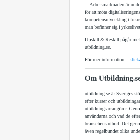
– Arbetsmarknaden är under
för att möta digitaliseringe
kompetensutveckling i fokus
man befinner sig i yrkeslive
Upskill & Reskill pågår mel
utbildning.se.
För mer information –
klick
Om Utbildning.s
utbildning.se är Sveriges s
efter kurser och utbildninga
utbildningsarrangörer. Geno
användarna och vad de efterf
branschens utbud. Det ger os
även regelbundet olika und