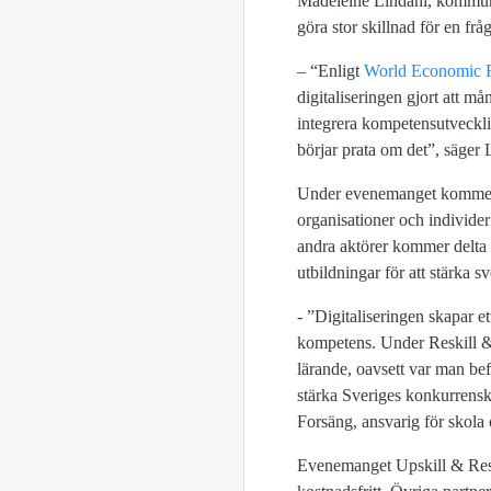
Madeleine Lindahl, kommuni
göra stor skillnad för en 
– “Enligt
World Economic Fo
digitaliseringen gjort att 
integrera kompetensutvecklin
börjar prata om det”, säger
Under evenemanget kommer ta
organisationer och individer
andra aktörer kommer delta i
utbildningar för att stärka s
- ”Digitaliseringen skapar 
kompetens. Under Reskill & 
lärande, oavsett var man befi
stärka Sveriges konkurrenskr
Forsäng, ansvarig för skola
Evenemanget Upskill & Reski