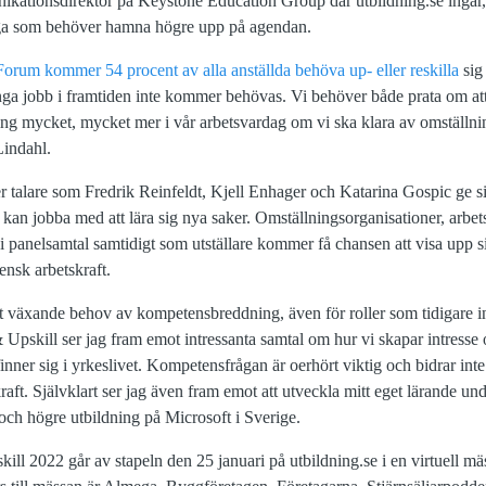
kationsdirektör på Keystone Education Group där utbildning.se ingår
fråga som behöver hamna högre upp på agendan.
rum kommer 54 procent av alla anställda behöva up- eller reskilla
sig
många jobb i framtiden inte kommer behövas. Vi behöver både prata om a
g mycket, mycket mer i vår arbetsvardag om vi ska klara av omställning
 Lindahl.
lare som Fredrik Reinfeldt, Kjell Enhager och Katarina Gospic ge sin
 kan jobba med att lära sig nya saker. Omställningsorganisationer, arbe
 panelsamtal samtidigt som utställare kommer få chansen att visa upp s
vensk arbetskraft.
ett växande behov av kompetensbreddning, även för roller som tidigare i
Upskill ser jag fram emot intressanta samtal om hur vi skapar intress
nner sig i yrkeslivet. Kompetensfrågan är oerhört viktig och bidrar inte mi
aft. Självklart ser jag även fram emot att utveckla mitt eget lärande un
 och högre utbildning på Microsoft i Sverige.
ll 2022 går av stapeln den 25 januari på utbildning.se i en virtuell mä