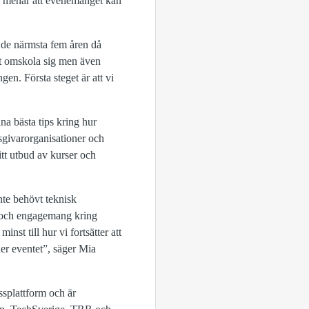
, menar att evenemanget kan
 de närmsta fem åren då
tt omskola sig men även
en. Första steget är att vi
a bästa tips kring hur
tsgivarorganisationer och
itt utbud av kurser och
nte behövt teknisk
e och engagemang kring
nst till hur vi fortsätter att
der eventet”, säger Mia
ssplattform och är