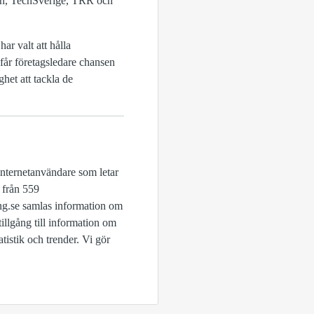
den, TechSverige, TRR och
ar valt att hålla
år företagsledare chansen
ghet att tackla de
internetanvändare som letar
r från 559
ng.se samlas information om
illgång till information om
tistik och trender. Vi gör