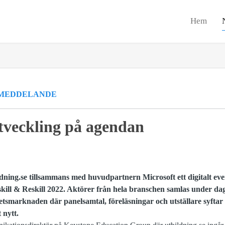
Hem
MEDDELANDE
veckling på agendan
ldning.se tillsammans med huvudpartnern Microsoft ett digitalt 
ill & Reskill 2022. Aktörer från hela branschen samlas under dage
marknaden där panelsamtal, föreläsningar och utställare syftar til
 nytt.