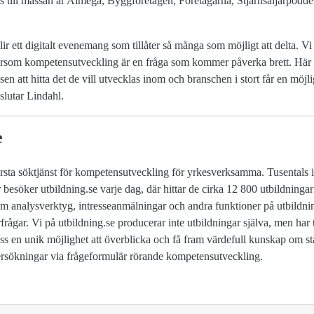
ers till mässan är Almega, Byggföretagen, Företagarna, Stjärnsäljarpod
ir ett digitalt evenemang som tillåter så många som möjligt att delta. Vi h
rsom kompetensutveckling är en fråga som kommer påverka brett. Här f
nsen att hitta det de vill utvecklas inom och branschen i stort får en möjli
slutar Lindahl.
e
törsta söktjänst för kompetensutveckling för yrkesverksamma. Tusentals 
r besöker utbildning.se varje dag, där hittar de cirka 12 800 utbildninga
m analysverktyg, intresseanmälningar och andra funktioner på utbildni
rågar. Vi på utbildning.se producerar inte utbildningar själva, men har t
s en unik möjlighet att överblicka och få fram värdefull kunskap om sta
ersökningar via frågeformulär rörande kompetensutveckling.