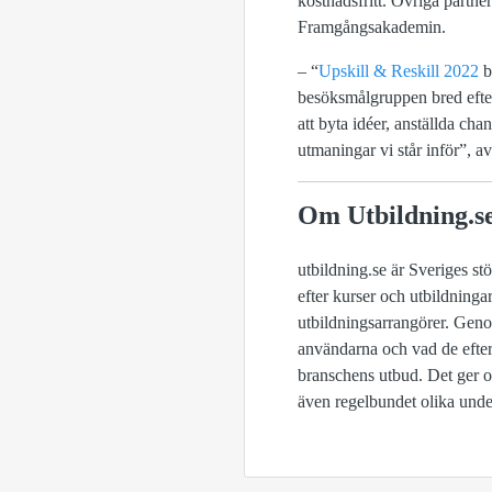
kostnadsfritt. Övriga partn
Framgångsakademin.
– “
Upskill & Reskill 2022
bl
besöksmålgruppen bred efte
att byta idéer, anställda cha
utmaningar vi står inför”, av
Om Utbildning.s
utbildning.se är Sveriges s
efter kurser och utbildninga
utbildningsarrangörer. Geno
användarna och vad de efterf
branschens utbud. Det ger os
även regelbundet olika und