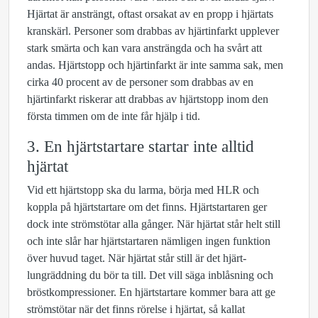
Hjärtat är ansträngt, oftast orsakat av en propp i hjärtats
kranskärl. Personer som drabbas av hjärtinfarkt upplever
stark smärta och kan vara ansträngda och ha svårt att
andas. Hjärtstopp och hjärtinfarkt är inte samma sak, men
cirka 40 procent av de personer som drabbas av en
hjärtinfarkt riskerar att drabbas av hjärtstopp inom den
första timmen om de inte får hjälp i tid.
3. En hjärtstartare startar inte alltid
hjärtat
Vid ett hjärtstopp ska du larma, börja med HLR och
koppla på hjärtstartare om det finns. Hjärtstartaren ger
dock inte strömstötar alla gånger. När hjärtat står helt still
och inte slår har hjärtstartaren nämligen ingen funktion
över huvud taget. När hjärtat står still är det hjärt-
lungräddning du bör ta till. Det vill säga inblåsning och
bröstkompressioner. En hjärtstartare kommer bara att ge
strömstötar när det finns rörelse i hjärtat, så kallat