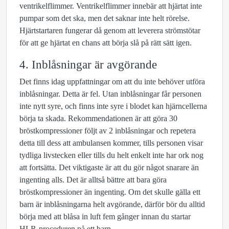
ventrikelflimmer. Ventrikelflimmer innebär att hjärtat inte
pumpar som det ska, men det saknar inte helt rörelse.
Hjärtstartaren fungerar då genom att leverera strömstötar
för att ge hjärtat en chans att börja slå på rätt sätt igen.
4. Inblåsningar är avgörande
Det finns idag uppfattningar om att du inte behöver utföra
inblåsningar. Detta är fel. Utan inblåsningar får personen
inte nytt syre, och finns inte syre i blodet kan hjärncellerna
börja ta skada. Rekommendationen är att göra 30
bröstkompressioner följt av 2 inblåsningar och repetera
detta till dess att ambulansen kommer, tills personen visar
tydliga livstecken eller tills du helt enkelt inte har ork nog
att fortsätta. Det viktigaste är att du gör något snarare än
ingenting alls. Det är alltså bättre att bara göra
bröstkompressioner än ingenting. Om det skulle gälla ett
barn är inblåsningarna helt avgörande, därför bör du alltid
börja med att blåsa in luft fem gånger innan du startar
HLR-proceduren på ett barn.